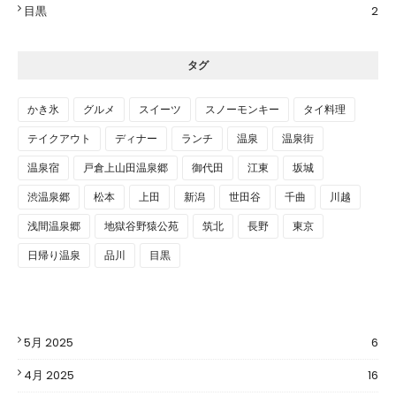
目黒
2
タグ
かき氷
グルメ
スイーツ
スノーモンキー
タイ料理
テイクアウト
ディナー
ランチ
温泉
温泉街
温泉宿
戸倉上山田温泉郷
御代田
江東
坂城
渋温泉郷
松本
上田
新潟
世田谷
千曲
川越
浅間温泉郷
地獄谷野猿公苑
筑北
長野
東京
日帰り温泉
品川
目黒
5月 2025
6
4月 2025
16