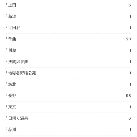
上田
6
新潟
1
世田谷
1
千曲
20
川越
1
浅間温泉郷
1
地獄谷野猿公苑
1
筑北
1
長野
93
東京
1
日帰り温泉
6
品川
1