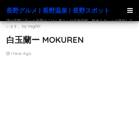
長野グルメ | 長野温泉 | 長野スポット
僕が実際に行った長野のごはん屋さんや温泉情報、観光スポットの発信して
います。 by VegDIY
白玉蘭ー MOKUREN
1 Year Ago