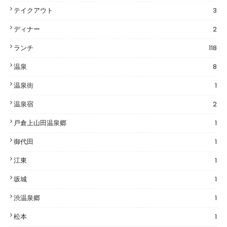
テイクアウト
3
ディナー
2
ランチ
118
温泉
8
温泉街
1
温泉宿
2
戸倉上山田温泉郷
1
御代田
1
江東
1
坂城
1
渋温泉郷
1
松本
1