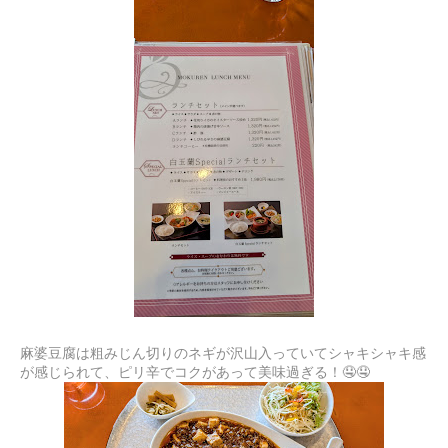
麻婆豆腐は粗みじん切りのネギが沢山入っていてシャキシャキ感
が感じられて、ピリ辛でコクがあって美味過ぎる！🤤🤤