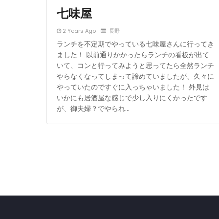
七味屋
2 Years Ago
長野
ランチを不定期でやっている七味屋さんに行ってき
ました！ 以前通りかかったらランチの看板が出て
いて、コンと行ってみようと思ってたら全然ランチ
やらなくなってしまって諦めていましたが、久々に
やっていたのですぐに入っちゃいました！ 外見は
いかにも居酒屋な感じで少し入りにくかったです
が、御夫婦？でやられ…