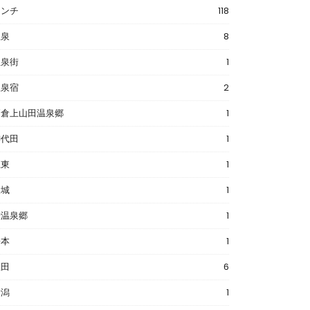
ランチ
118
温泉
8
温泉街
1
温泉宿
2
戸倉上山田温泉郷
1
御代田
1
江東
1
坂城
1
渋温泉郷
1
松本
1
上田
6
新潟
1