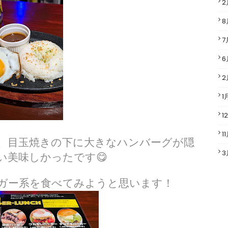
2
8
7
6
2
1
1
1
、目玉焼きの下に大きなハンバーグが隠
3
い美味しかったです😋
ガー系を食べてみようと思います！