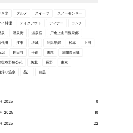
かき氷
グルメ
スイーツ
スノーモンキー
タイ料理
テイクアウト
ディナー
ランチ
温泉
温泉街
温泉宿
戸倉上山田温泉郷
御代田
江東
坂城
渋温泉郷
松本
上田
新潟
世田谷
千曲
川越
浅間温泉郷
地獄谷野猿公苑
筑北
長野
東京
日帰り温泉
品川
目黒
月 2025
6
月 2025
16
月 2025
22