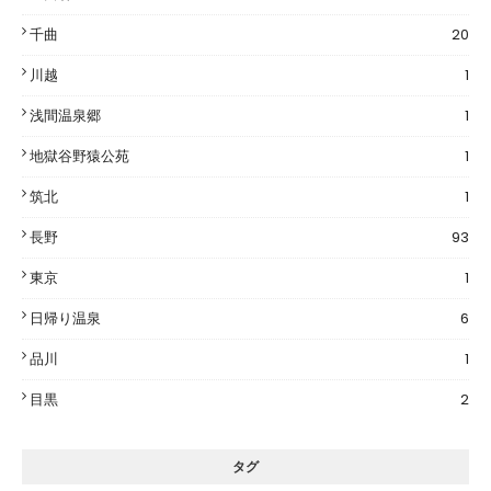
千曲
20
川越
1
浅間温泉郷
1
地獄谷野猿公苑
1
筑北
1
長野
93
東京
1
日帰り温泉
6
品川
1
目黒
2
タグ