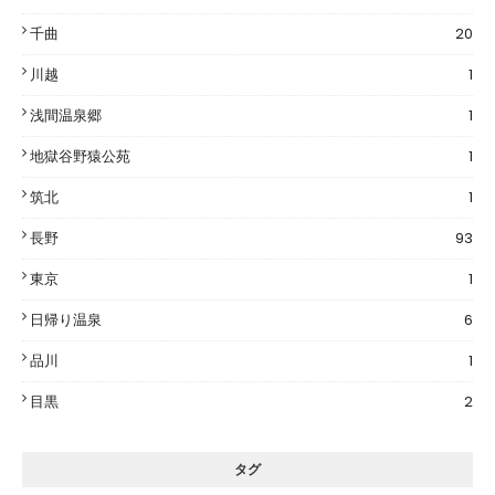
千曲
20
川越
1
浅間温泉郷
1
地獄谷野猿公苑
1
筑北
1
長野
93
東京
1
日帰り温泉
6
品川
1
目黒
2
タグ