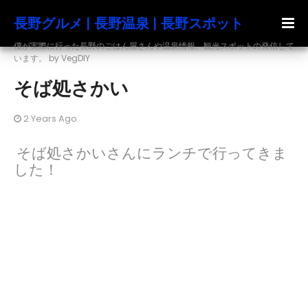
長野グルメ | 長野温泉 | 長野スポット
僕が実際に行った長野のごはん屋さんや温泉情報、観光スポットの発信して
います。 by VegDIY
そば処さかい
2 Years Ago
そば処さかいさんにランチで行ってきま
した！