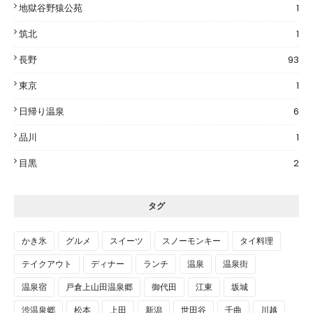
地獄谷野猿公苑
1
筑北
1
長野
93
東京
1
日帰り温泉
6
品川
1
目黒
2
タグ
かき氷
グルメ
スイーツ
スノーモンキー
タイ料理
テイクアウト
ディナー
ランチ
温泉
温泉街
温泉宿
戸倉上山田温泉郷
御代田
江東
坂城
渋温泉郷
松本
上田
新潟
世田谷
千曲
川越