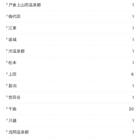
戸倉上山田温泉郷
1
御代田
1
江東
1
坂城
1
渋温泉郷
1
松本
1
上田
6
新潟
1
世田谷
1
千曲
20
川越
1
浅間温泉郷
1