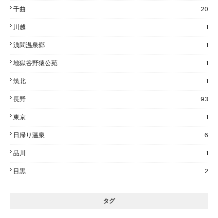
千曲
20
川越
1
浅間温泉郷
1
地獄谷野猿公苑
1
筑北
1
長野
93
東京
1
日帰り温泉
6
品川
1
目黒
2
タグ