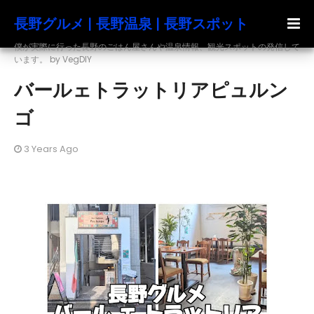
長野グルメ | 長野温泉 | 長野スポット
僕が実際に行った長野のごはん屋さんや温泉情報、観光スポットの発信して
います。 by VegDIY
バールェトラットリアピュルン
ゴ
3 Years Ago