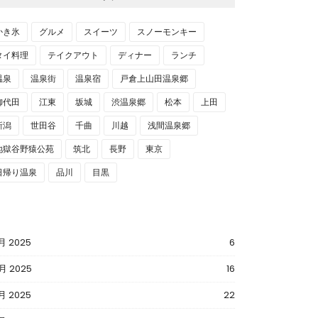
かき氷
グルメ
スイーツ
スノーモンキー
タイ料理
テイクアウト
ディナー
ランチ
温泉
温泉街
温泉宿
戸倉上山田温泉郷
御代田
江東
坂城
渋温泉郷
松本
上田
新潟
世田谷
千曲
川越
浅間温泉郷
地獄谷野猿公苑
筑北
長野
東京
日帰り温泉
品川
目黒
月 2025
6
月 2025
16
月 2025
22