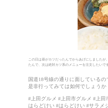
この日は昼がカツだったんでからあげにしましたが
たんで、次は絶対カツ系のメニューを注文したいです
国道18号線の通りに面している
是非行ってみては如何でしょうか
#上田グルメ #上田市グルメ #上田
はらどけい #はらどけい #サラメシ