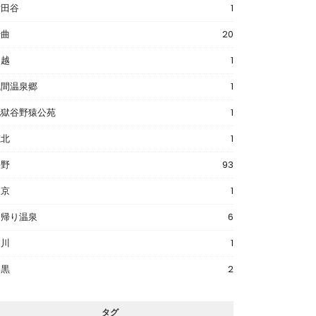
世田谷
1
千曲
20
川越
1
浅間温泉郷
1
地獄谷野猿公苑
1
筑北
1
長野
93
東京
1
日帰り温泉
6
品川
1
目黒
2
タグ