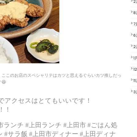
2
8
7
6
2
1
1
、ここのお店のスペシャリテはカツと思えるぐらいカツ推しだっ
1
😆
3
のでアクセスはとてもいいです！
！！
市ランチ #上田ランチ #上田市 #ごはん処
 #サラ飯 #上田市ディナー #上田ディナ