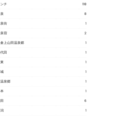
ランチ
118
温泉
8
温泉街
1
温泉宿
2
戸倉上山田温泉郷
1
御代田
1
江東
1
坂城
1
渋温泉郷
1
松本
1
上田
6
新潟
1