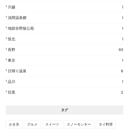
川越
1
浅間温泉郷
1
地獄谷野猿公苑
1
筑北
1
長野
93
東京
1
日帰り温泉
6
品川
1
目黒
2
タグ
かき氷
グルメ
スイーツ
スノーモンキー
タイ料理