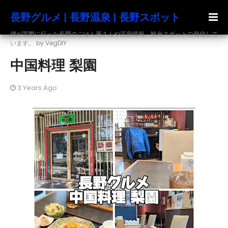
長野グルメ | 長野温泉 | 長野スポット
僕が実際に行った長野のごはん屋さんや温泉情報、観光スポットの発信して
います。 by VegDIY
中国料理 梨園
3 Years Ago