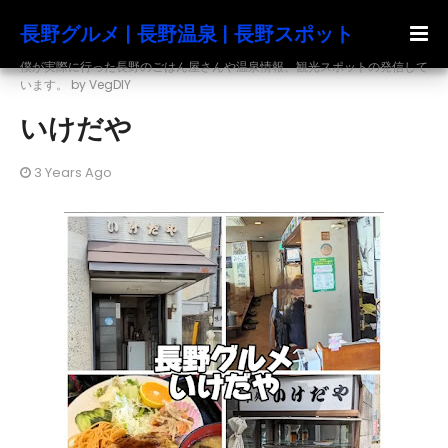
長野グルメ | 長野温泉 | 長野スポット
僕が実際に行った長野のごはん屋さんや温泉情報、観光スポットの発信して
います。 by VegDIY
いけだや
3 Years Ago