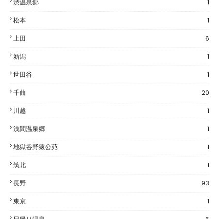
渋温泉郷
1
松本
1
上田
6
新潟
1
世田谷
1
千曲
20
川越
1
浅間温泉郷
1
地獄谷野猿公苑
1
筑北
1
長野
93
東京
1