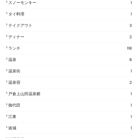
スノーモンキー
1
タイ料理
1
テイクアウト
3
ディナー
2
ランチ
118
温泉
8
温泉街
1
温泉宿
2
戸倉上山田温泉郷
1
御代田
1
江東
1
坂城
1