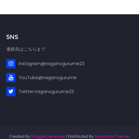
SNS
連絡先はこちらまで
Instagram@naganogurume23
YouTube@naganogurume
Twitter:naganogurume23
Created By
Blogger Developer
| Distributed By
Gooyaabi Themes