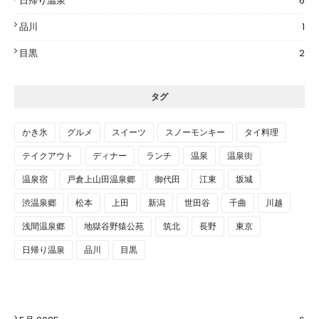
日帰り温泉
6
品川
1
目黒
2
タグ
かき氷
グルメ
スイーツ
スノーモンキー
タイ料理
テイクアウト
ディナー
ランチ
温泉
温泉街
温泉宿
戸倉上山田温泉郷
御代田
江東
坂城
渋温泉郷
松本
上田
新潟
世田谷
千曲
川越
浅間温泉郷
地獄谷野猿公苑
筑北
長野
東京
日帰り温泉
品川
目黒