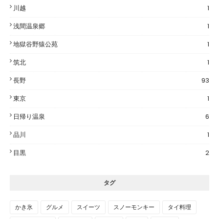
川越
1
浅間温泉郷
1
地獄谷野猿公苑
1
筑北
1
長野
93
東京
1
日帰り温泉
6
品川
1
目黒
2
タグ
かき氷
グルメ
スイーツ
スノーモンキー
タイ料理